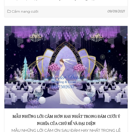
Cẩm nang cưới
09/09/2021
MẪU NHỮNG LỜI CẢM HƠN HAY NHẤT TRONG ĐÁM CƯỚI Ý
NGHĨA CỦA CHÚ RỂ VÀ ĐẠI DIỆN
MẪU NHỮNG LỜI CẢM ƠN SAU ĐÁM HAY NHẤT TRONG LỄ