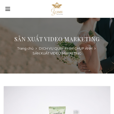
SẢN XUẤT VIDEO MARKETING
Trang chủ
DỊCH VỤ QUAY PHIM CHỤP ẢNH
SẢN XUẤT VIDEO MARKETING