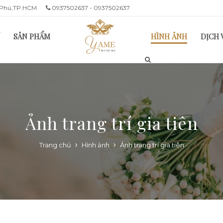
n Phú,TP.HCM
0937502637 - 0937502637
SẢN PHẨM
HÌNH ẢNH
DỊCH 
Ảnh trang trí gia tiên
Trang chủ
Hình ảnh
Ảnh trang trí gia tiên