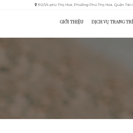
192/1/4 phú Thọ Hoà, Phường Phú Thọ Hoà, Quận Tâ
GIỚI THIỆU
DỊCH VỤ TRANG TRÍ