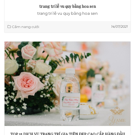
trang trí lễ vu quy bằng hoa sen
trang trí lễ vu quy bằng hoa sen
Cẩm nang cưới
14/07/2021
TOP 15 DỊCH VỤ TRANG TRÍ GIA TIÊN ĐẸP CAO CẤP HÀNG ĐẦU