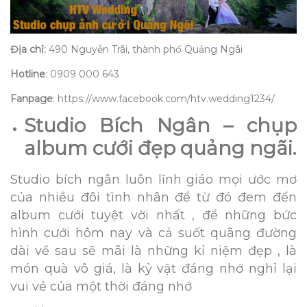
Địa chỉ:
490 Nguyễn Trãi, thành phố Quảng Ngãi
Hotline
: 0909 000 643
Fanpage
: https://www.facebook.com/htv.wedding1234/
Studio Bích Ngân – chụp
album cưới đẹp quảng ngãi.
Studio bích ngân luôn lĩnh giáo mọi ước mơ
của nhiều đôi tình nhân để từ đó đem đến
album cưới tuyệt vời nhất , để những bức
hình cưới hôm nay và cả suốt quãng đường
dài về sau sẽ mãi là những kỉ niệm đẹp , là
món quà vô giá, là kỷ vật đáng nhớ nghỉ lại
vui vẻ của một thời đáng nhớ