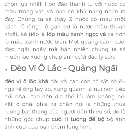
chọn lựa nhất. Hòn đảo thanh tú với nước có
màu trong vắt, và bạn có khả năng nhận ra
đáy. Chúng ta sẻ thấy 3 nước có màu một
cách rõ ràng : ở gần bờ là nước màu thuần
khiết, kế tiếp là
lớp màu xanh ngọc và
xa hơn
là màu xanh nước biển. Một quang cảnh cưới
đẹp ngất ngây mà hẳn nhiên chúng ta sẻ
muốn lao xuống chụp ảnh cưới đảo lý sơn.
Đèo Vi Ô Lắc - Quảng Ngãi
đèo vi ô lắc khá
dài và cao còn có rất nhiều
ngã rẽ ống tay áo, xung quanh là núi non tiếp
nối nhau tạo nên địa thế lồi lõm không hồi
kết. ở phái phía xa chân núi là những thửa
ruộng bật thang của người dân thiểu số, đó là
những góc chụp
cưới lí tưởng để bộ
bộ ảnh
ảnh cưới của bạn thêm lung linh.