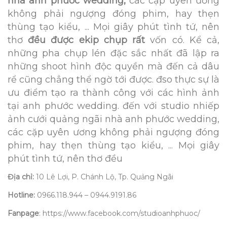
nhà
anh phước wedding,
các cặp uyên ương
không phải ngượng đóng phim, hay thẹn
thùng tạo kiểu, ... Mọi giây phút tình tứ, nên
thơ
đều được ekip chụp rất
vốn có. Kể cả,
những pha chụp lén đặc sắc nhất đã lập ra
những shoot hình độc quyền mà đến cả dâu
rể cũng chẳng thể ngờ tới được. đso thực sự là
ưu điểm tạo ra thành công với các hình ảnh
tại anh phước wedding. đến với studio nhiếp
ảnh cưới quảng ngãi nhà anh phước wedding,
các cặp uyên ương không phải ngượng đóng
phim, hay thẹn thùng tạo kiểu, ... Mọi giây
phút tình tứ, nên thơ đều
Địa chỉ:
10 Lê Lợi, P. Chánh Lộ, Tp. Quảng Ngãi
Hotline:
0966.118.944 – 0944.9191.86
Fanpage
: https://www.facebook.com/studioanhphuoc/