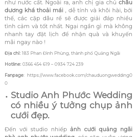
như nước cất. Ngoài ra, anh chị gia chủ
châu
dương khá thoải mái
, dễ tính và khôi hài, bởi
thế, các cặp dâu rể sẽ được giải đáp nhiều
tình cảm và tốt nhất. Ngại ngần gì mà không
nhanh tay đặt lịch để nhận quà và khuyến
mãi ngay nào !
Địa chỉ:
183 Phan Đình Phùng, thành phố Quảng Ngãi
Hotline:
0366 454 619 – 0934 724 239
Fanpage
: https://www.facebook.com/chauduongwedding0
0
Studio Anh Phước Wedding
có nhiều ý tưởng chụp ảnh
cưới đẹp.
Đến với studio nhiếp
ảnh cưới quảng ngãi