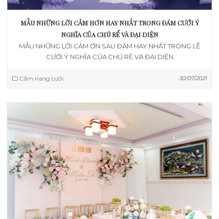
MẪU NHỮNG LỜI CẢM HƠN HAY NHẤT TRONG ĐÁM CƯỚI Ý
NGHĨA CỦA CHÚ RỂ VÀ ĐẠI DIỆN
MẪU NHỮNG LỜI CẢM ƠN SAU ĐÁM HAY NHẤT TRONG LỄ
CƯỚI Ý NGHĨA CỦA CHÚ RỂ VÀ ĐẠI DIỆN
Cẩm nang cưới
30/07/2021