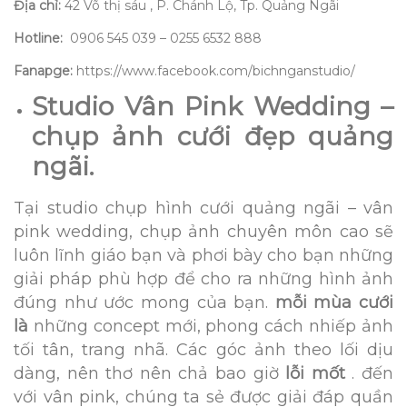
Địa chỉ:
42 Võ thị sáu , P. Chánh Lộ, Tp. Quảng Ngãi
Hotline:
0906 545 039 – 0255 6532 888
Fanapge:
https://www.facebook.com/bichnganstudio/
Studio Vân Pink Wedding –
chụp ảnh cưới đẹp quảng
ngãi.
Tại studio chụp hình cưới quảng ngãi – vân
pink wedding, chụp ảnh chuyên môn cao sẽ
luôn lĩnh giáo bạn và phơi bày cho bạn những
giải pháp phù hợp để cho ra những hình ảnh
đúng như ước mong của bạn.
mỗi mùa cưới
là
những concept mới, phong cách nhiếp ảnh
tối tân, trang nhã. Các góc ảnh theo lối dịu
dàng, nên thơ nên chả bao giờ
lỗi mốt
. đến
với vân pink, chúng ta sẻ được giải đáp quần