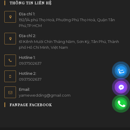
THÔNG TIN LIÊN HỆ
Địa chỉ 1:
192/1/4 phú Thọ Hoà, Phường Phú Thọ Hoà, Quận Tân
Phú,TP.HCM
Địa chỉ 2:
61 Kênh Mười Chín Tháng Năm, Sơn Kỳ, Tân Phú, Thành
phố Hồ Chí Minh, Việt Nam
Hotline 1:
0937502637
Hotline 2:
0937502637
Email:
yamewedding@gmail.com
FANPAGE FACEBOOK