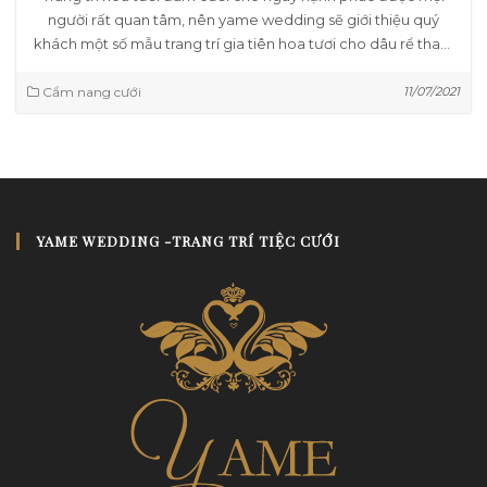
người rất quan tâm, nên yame wedding sẽ giới thiệu quý
khách một số mẫu trang trí gia tiên hoa tươi cho dâu rể tham
khảo.
Cẩm nang cưới
11/07/2021
YAME WEDDING -TRANG TRÍ TIỆC CƯỚI