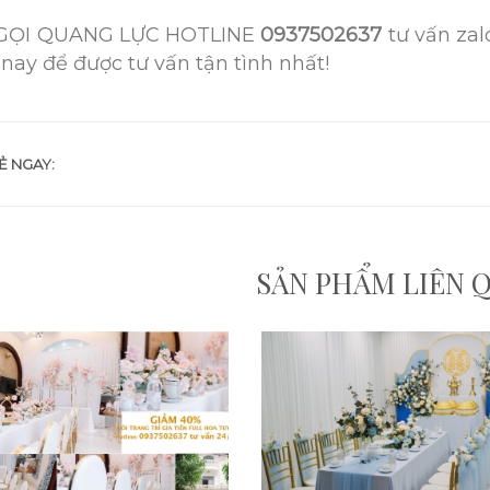
GỌI QUANG LỰC HOTLINE
0937502637
tư vấn zal
nay để được tư vấn tận tình nhất!
Ẻ NGAY:
SẢN PHẨM LIÊN 