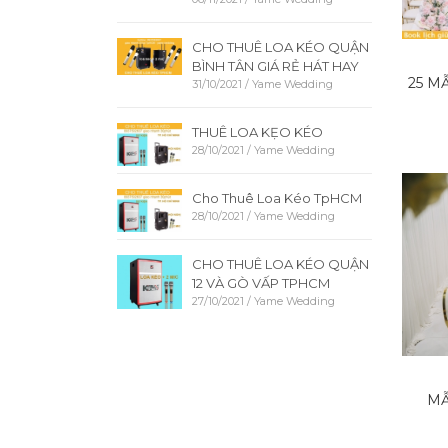
CHO THUÊ LOA KÉO QUẬN
BÌNH TÂN GIÁ RẺ HÁT HAY
25 M
31/10/2021
/
Yame Wedding
THUÊ LOA KẸO KÉO
28/10/2021
/
Yame Wedding
Cho Thuê Loa Kéo TpHCM
28/10/2021
/
Yame Wedding
CHO THUÊ LOA KÉO QUẬN
12 VÀ GÒ VẤP TPHCM
27/10/2021
/
Yame Wedding
MẪ