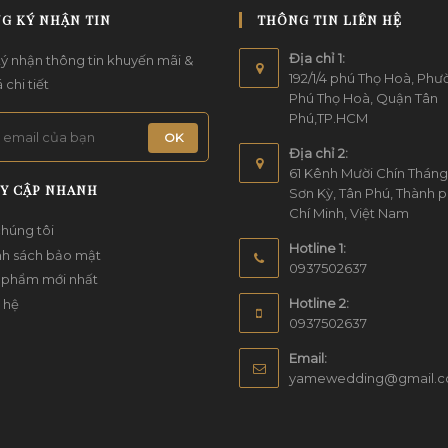
G KÝ NHẬN TIN
THÔNG TIN LIÊN HỆ
Địa chỉ 1:
ý nhận thông tin khuyến mãi &
192/1/4 phú Thọ Hoà, Ph
 chi tiết
Phú Thọ Hoà, Quận Tân
Phú,TP.HCM
OK
Địa chỉ 2:
61 Kênh Mười Chín Thán
Y CẬP NHANH
Sơn Kỳ, Tân Phú, Thành 
Chí Minh, Việt Nam
húng tôi
Hotline 1:
nh sách bảo mật
0937502637
 phẩm mới nhất
Hotline 2:
 hệ
0937502637
Email:
yamewedding@gmail.