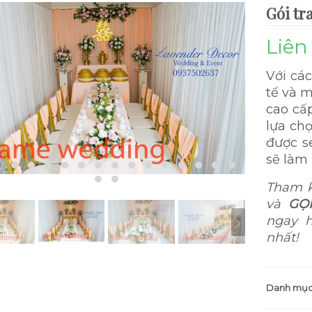
Gói tra
Liên
Với các
tế và m
cao cấp
lựa ch
được s
sẽ làm 
Tham k
và
GỌ
ngay h
nhất!
Danh mục