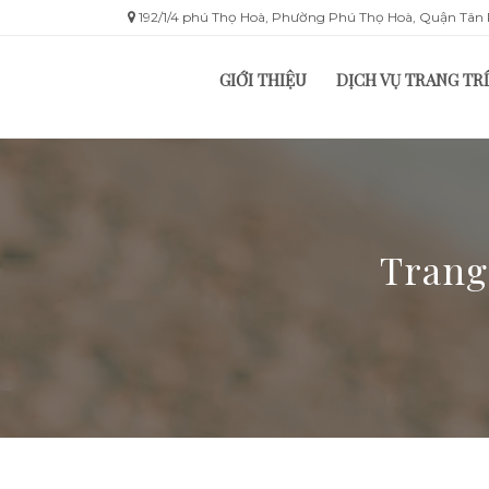
192/1/4 phú Thọ Hoà, Phường Phú Thọ Hoà, Quận Tâ
GIỚI THIỆU
DỊCH VỤ TRANG TRÍ
Trang