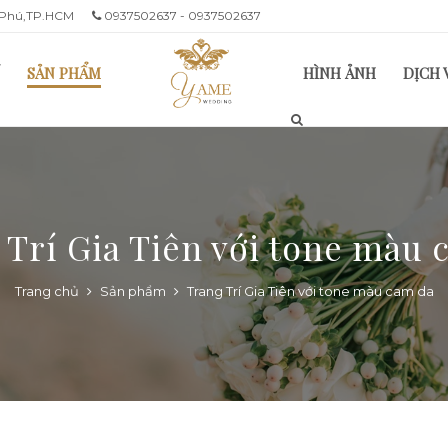
n Phú,TP.HCM
0937502637 - 0937502637
SẢN PHẨM
HÌNH ẢNH
DỊCH 
 Trí Gia Tiên với tone màu 
Trang chủ
Sản phẩm
Trang Trí Gia Tiên với tone màu cam da