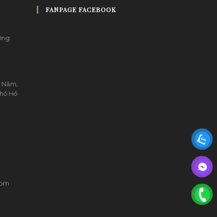
FANPAGE FACEBOOK
ường
g Năm,
phố Hồ
com