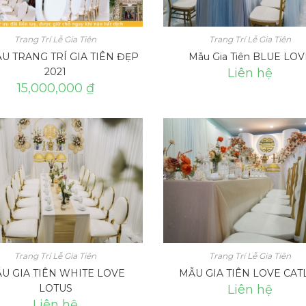
Trang Trí Lễ Gia Tiên
Trang Trí Lễ Gia Tiên
ẪU TRANG TRÍ GIA TIÊN ĐẸP
Mẫu Gia Tiên BLUE LO
2021
Liên hệ
15,000,000 ₫
Trang Trí Lễ Gia Tiên
Trang Trí Lễ Gia Tiên
U GIA TIÊN WHITE LOVE
MẪU GIA TIÊN LOVE CAT
LOTUS
Liên hệ
Liên hệ