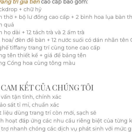
rang trí gia tiên
cao cấp bao gồm:
kdrop + chữ hỷ
 thờ + bộ lư đồng cao cấp + 2 bình hoa lụa bàn t
n quả
họ dài + 12 tách trà và 2 ấm trà
 hoa/ đèn để bàn + 12 nước suối có dán nhãn tên 
hế tiffany trang trí cùng tone cao cấp
g tên thiết kế + giá để bảng tên
g Cổng hoa cùng tông màu
 CAM KẾT CỦA CHÚNG TÔI
 vấn tận tình, chính xác
ảo sát tỉ mỉ, chuẩn xác
t liệu dùng trang trí còn mới, sạch sẽ
nh hoạt đáp ứng các nhu cầu riêng biệt của từng
 trợ nhanh chóng các dịch vụ phát sinh với mức gi