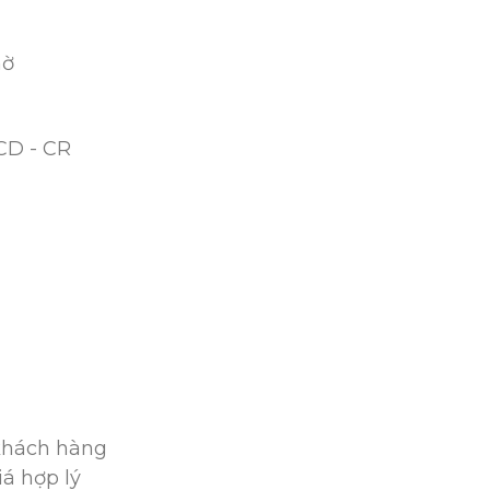
hờ
CD - CR
 khách hàng
á hợp lý