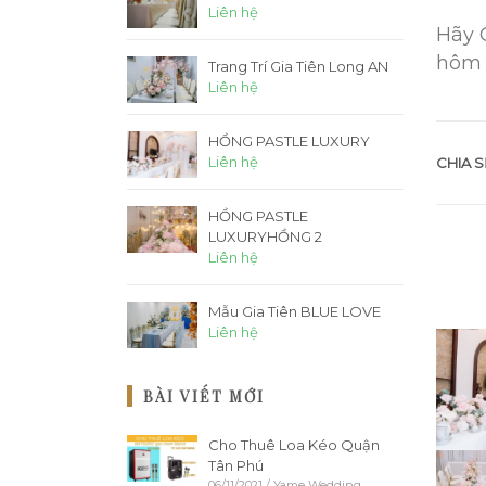
Liên hệ
Hãy 
hôm 
Trang Trí Gia Tiên Long AN
Liên hệ
HỒNG PASTLE LUXURY
Liên hệ
CHIA S
HỒNG PASTLE
LUXURYHỒNG 2
Liên hệ
Mẫu Gia Tiên BLUE LOVE
Liên hệ
BÀI VIẾT MỚI
Cho Thuê Loa Kéo Quận
Tân Phú
06/11/2021
/
Yame Wedding