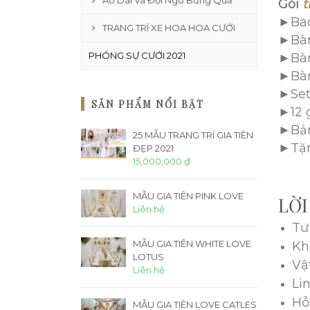
Áo Dài Và Đội Ngũ Bưng Quả
Gói
t
►Bac
TRANG TRÍ XE HOA HOA CƯỚI
►Bàn
PHÓNG SỰ CƯỚI 2021
►Bà
►Bàn 
►Set
SẢN PHẨM NỔI BẬT
►12 g
►Bản
25 MẪU TRANG TRÍ GIA TIÊN
►Tặn
ĐẸP 2021
15,000,000 ₫
MẪU GIA TIÊN PINK LOVE
LỜI
Liên hệ
Tư
MẪU GIA TIÊN WHITE LOVE
Kh
LOTUS
Vậ
Liên hệ
Li
Hỗ
MẪU GIA TIÊN LOVE CATLES