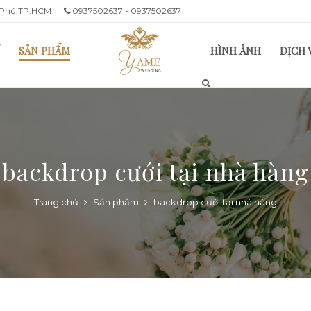
n Phú,TP.HCM
0937502637 - 0937502637
SẢN PHẨM
HÌNH ẢNH
DỊCH 
backdrop cưới tại nhà hàng
Trang chủ
Sản phẩm
backdrop cưới tại nhà hàng