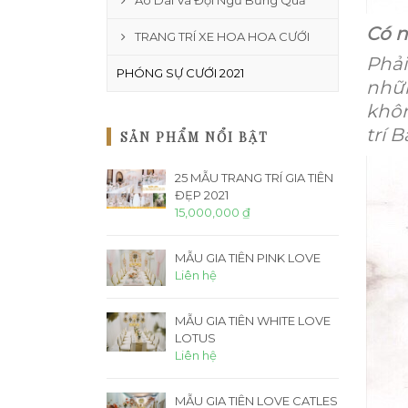
Áo Dài Và Đội Ngũ Bưng Quả
Có n
TRANG TRÍ XE HOA HOA CƯỚI
Phải
PHÓNG SỰ CƯỚI 2021
nhữ
khô
trí 
SẢN PHẨM NỔI BẬT
25 MẪU TRANG TRÍ GIA TIÊN
ĐẸP 2021
15,000,000 ₫
MẪU GIA TIÊN PINK LOVE
Liên hệ
MẪU GIA TIÊN WHITE LOVE
LOTUS
Liên hệ
MẪU GIA TIÊN LOVE CATLES