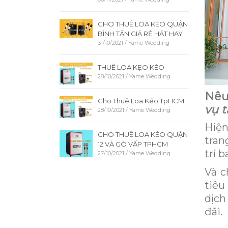
CHO THUÊ LOA KÉO QUẬN
BÌNH TÂN GIÁ RẺ HÁT HAY
31/10/2021
/
Yame Wedding
THUÊ LOA KẸO KÉO
28/10/2021
/
Yame Wedding
Nêu
Cho Thuê Loa Kéo TpHCM
vụ t
28/10/2021
/
Yame Wedding
Hiện
CHO THUÊ LOA KÉO QUẬN
tran
12 VÀ GÒ VẤP TPHCM
trí b
27/10/2021
/
Yame Wedding
Và c
tiêu
dịch
đãi.