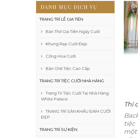
DANH MỤC DỊCH VỤ
TRANG TRÍ LỄ GIA TIÊN
Bàn Thờ Gia Tiên Ngày Cưới
Khung Rạp Cưới Đẹp
Cổng Hoa Cưới
Bàn Ghế Tiệc Cao Cấp
TRANG TRÍ TIỆC CƯỚI NHÀ HÀNG
Trang Trí Tiệc Cưới Taị Nhà Hàng
White Palace
Thi 
TRANG TRÍ SÂN KHẤU ĐÁM CƯỚI
Back
ĐẸP
tiệc
TRANG TRÍ SỰ KIỆN
một 