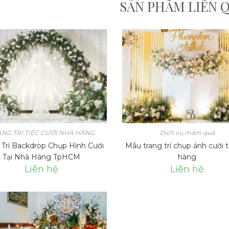
SẢN PHẨM LIÊN 
ANG TRÍ TIỆC CƯỚI NHÀ HÀNG
Dịch vụ mâm quả
 Trí Backdrop Chụp Hình Cưới
Mẫu trang trí chụp ảnh cưới t
Tại Nhà Hàng TpHCM
hàng
Liên hệ
Liên hệ