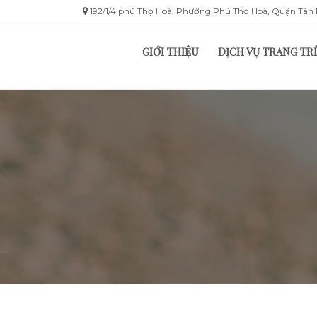
192/1/4 phú Thọ Hoà, Phường Phú Thọ Hoà, Quận Tâ
GIỚI THIỆU
DỊCH VỤ TRANG TRÍ