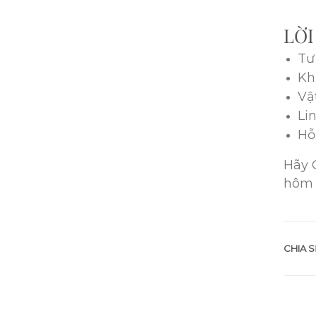
LỜI
Tư
Kh
Vậ
Li
Hỗ
Hãy 
hôm 
CHIA S