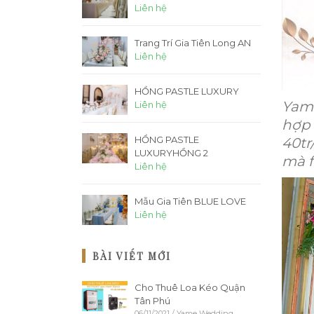
Liên hệ
Trang Trí Gia Tiên Long AN
Liên hệ
HỒNG PASTLE LUXURY
Yame
Liên hệ
hợp
HỒNG PASTLE
40tr
LUXURYHỒNG 2
mà f
Liên hệ
Mẫu Gia Tiên BLUE LOVE
Liên hệ
BÀI VIẾT MỚI
Cho Thuê Loa Kéo Quận
Tân Phú
06/11/2021
/
Yame Wedding